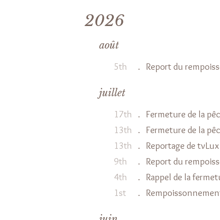
2026
août
5th
.
Report du rempois
juillet
17th
.
Fermeture de la pêc
13th
.
Fermeture de la pêc
13th
.
Reportage de tvLux
9th
.
Report du rempois
4th
.
Rappel de la fermet
1st
.
Rempoissonnement
juin