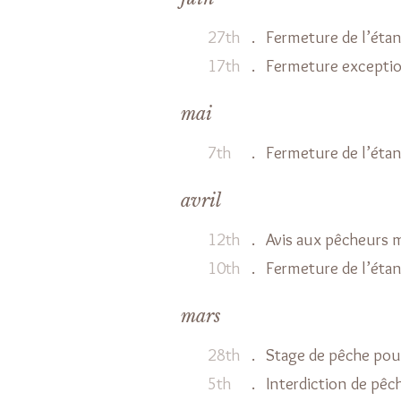
27th
.
Fermeture de l’éta
17th
.
Fermeture exception
mai
7th
.
Fermeture de l’éta
avril
12th
.
Avis aux pêcheurs 
10th
.
Fermeture de l’éta
mars
28th
.
Stage de pêche pou
5th
.
Interdiction de pêch