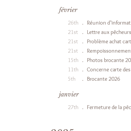
février
26th
.
Réunion d’informat
21st
.
Lettre aux pêcheur
21st
.
Problème achat cart
21st
.
Rempoissonnement 
15th
.
Photos brocante 2
11th
.
Concerne carte des
5th
.
Brocante 2026
janvier
27th
.
Fermeture de la pê