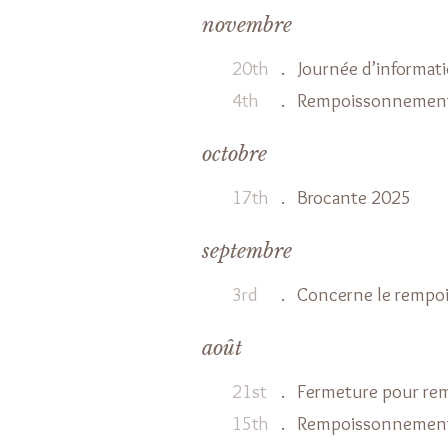
novembre
20th
.
Journée d’informat
4th
.
Rempoissonnement 
octobre
17th
.
Brocante 2025
septembre
3rd
.
Concerne le rempo
août
21st
.
Fermeture pour r
15th
.
Rempoissonnement 