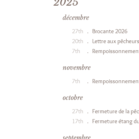
2025
décembre
27th
.
Brocante 2026
20th
.
Lettre aux pêcheur
7th
.
Rempoissonnement
novembre
7th
.
Rempoissonnement 
octobre
27th
.
Fermeture de la pêc
17th
.
Fermeture étang d
septembre