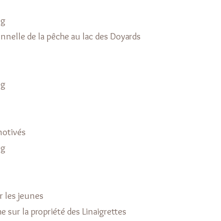
ng
nelle de la pêche au lac des Doyards
ng
motivés
ng
r les jeunes
e sur la propriété des Linaigrettes