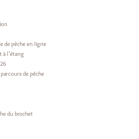
ion
s
e de pêche en ligne
à l’étang
026
 parcours de pêche
che du brochet