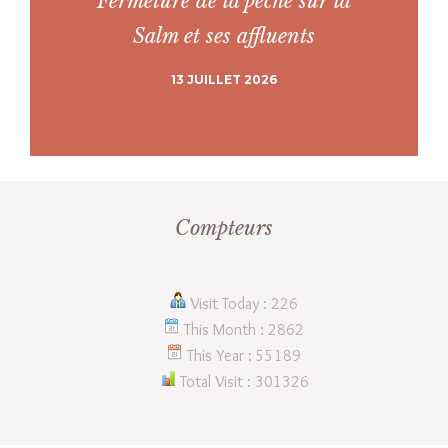
Fermeture de la pêche sur la
Salm et ses affluents
13 JUILLET 2026
Compteurs
Visit Today : 226
This Month : 2862
This Year : 55189
Total Visit : 301326