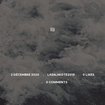
2 DÉCEMBRE 2020
.
LASALMIOTE2019
.
0 LIKES
.
0 COMMENTS