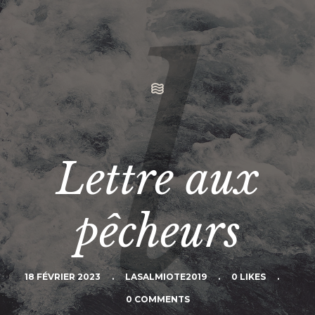
Lettre aux
pêcheurs
18 FÉVRIER 2023
.
LASALMIOTE2019
.
0 LIKES
.
0 COMMENTS