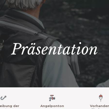
Präsentation
eibung der
Angelponton
Vorhande