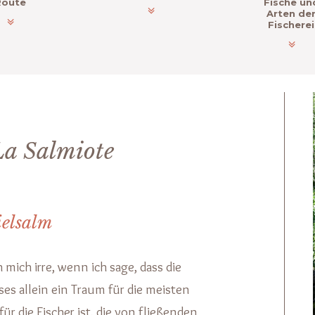
Route
Fische un
Arten de
Fischerei
La Salmiote
ielsalm
 mich irre, wenn ich sage, dass die
s allein ein Traum für die meisten
ür die Fischer ist, die von fließenden