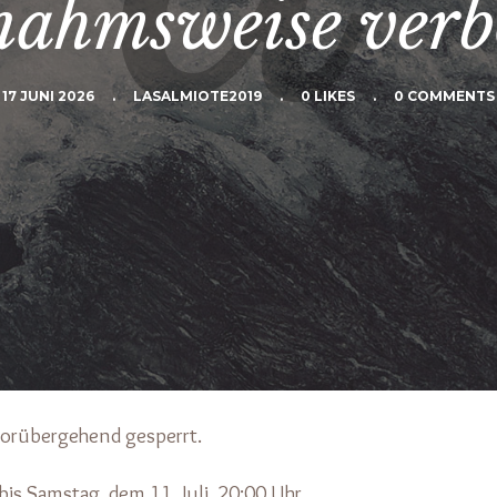
nahmsweise verb
17 JUNI 2026
.
LASALMIOTE2019
.
0 LIKES
.
0 COMMENTS
vorübergehend gesperrt.
bis Samstag, dem 11. Juli, 20:00 Uhr.