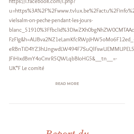
https://l.facebook.com/l.php?
u=https%3A%2F%2Fwww.tvlux.be%2Factu%2Finfo%2
vielsalm-on-peche-pendant-les-jours-
blanc_51910%3Ffbclid%3DIwZXh0bgNhZW0CMTAAc
FzFIg&h=AUBva2NZ1eLamKfcRWpJHW5oMo6F12ed_
eRBnTiD4YZ3hUngwdLW494F7SuQlFswUEMMUPEL5y
JFiHixdBmY4oCmrR5QWLqbBIoHG5&__tn__=-
UK*F Le comité
READ MORE