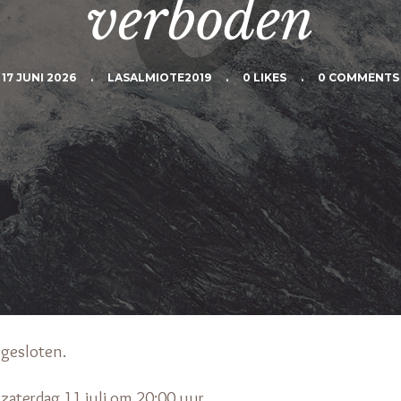
verboden
17 JUNI 2026
.
LASALMIOTE2019
.
0 LIKES
.
0 COMMENTS
k gesloten.
 zaterdag 11 juli om 20:00 uur.