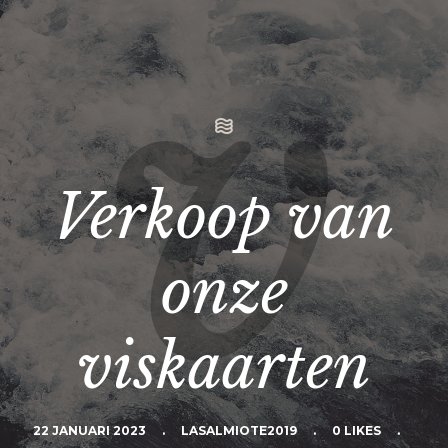
Verkoop van
onze
viskaarten
22 JANUARI 2023
.
LASALMIOTE2019
.
0 LIKES
.