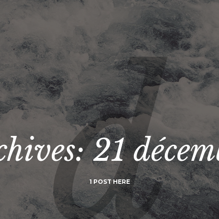
chives:
21 décem
1 POST HERE