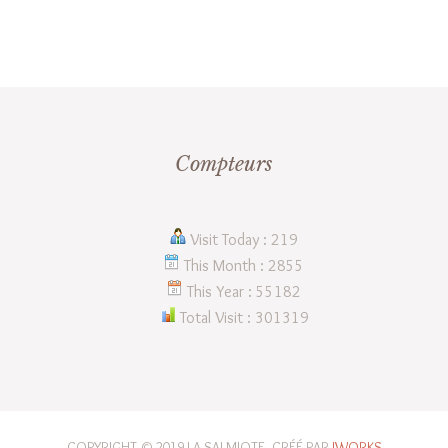
Compteurs
Visit Today : 219
This Month : 2855
This Year : 55182
Total Visit : 301319
COPYRIGHT © 2019 LA SALMIOTE. CRÉÉ PAR
JWORKS