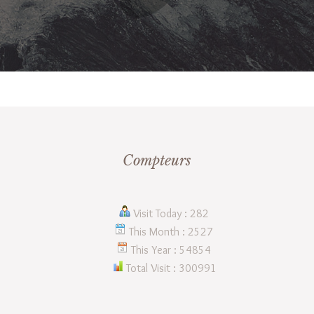
Compteurs
Visit Today : 282
This Month : 2527
This Year : 54854
Total Visit : 300991